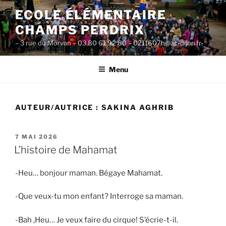
Aller
ECOLE ÉLÉMENTAIRE
au
CHAMPS PERDRIX
contenu
principal
– 3 rue du Morvan – 03 80 61 92 80 – 0211607h@ac-dijon.fr-
Menu
AUTEUR/AUTRICE :
SAKINA AGHRIB
PUBLIÉ
7 MAI 2026
LE
L’histoire de Mahamat
-Heu… bonjour maman. Bégaye Mahamat.
-Que veux-tu mon enfant? Interroge sa maman.
-Bah ,Heu… Je veux faire du cirque! S’écrie-t-il.