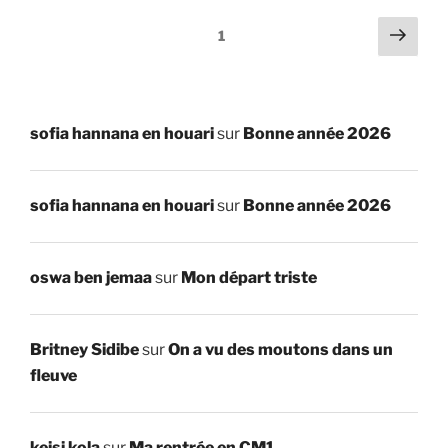
Pagination
Page
Page
1
suiv
des
publications
sofia hannana en houari
sur
Bonne année 2026
sofia hannana en houari
sur
Bonne année 2026
oswa ben jemaa
sur
Mon départ triste
Britney Sidibe
sur
On a vu des moutons dans un
fleuve
keisi kola
sur
Ma rentrée en CM1