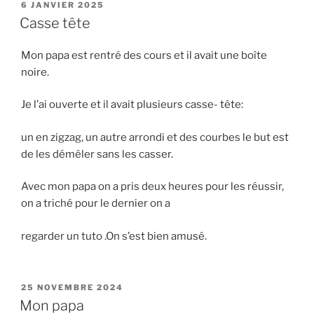
PUBLIÉ
6 JANVIER 2025
LE
Casse tête
Mon papa est rentré des cours et il avait une boîte
noire.
Je l’ai ouverte et il avait plusieurs casse- tête:
un en zigzag, un autre arrondi et des courbes le but est
de les démêler sans les casser.
Avec mon papa on a pris deux heures pour les réussir,
on a triché pour le dernier on a
regarder un tuto .On s’est bien amusé.
PUBLIÉ
25 NOVEMBRE 2024
LE
Mon papa