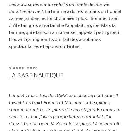
des acrobaties sur un vélo.Ils ont parlé de leur vie
c’était émouvant
. La femme a du rester dans un hôpital
car ses jambes ne fonctionnaient plus, l’homme disait
qu’il était gros et sa famille l’appelait, le gros. Mais la
femme, qui était son amoureuse l’appelait petit gros, il
trouvait ça mignon. Ils ont fait des acrobaties
spectaculaires et époustouflantes.
PUBLIÉ
5 AVRIL 2026
LE
LA BASE NAUTIQUE
Lundi 30 mars tous les CM2 sont allés au nautisme. Il
faisait très froid, Roméo et Neïl nous ont expliqué
comment mettre les gilets de sauvetages. En montant
dans le bateau j’avais peur, le bateau tremblait. J’ai
réussi à embarquer.
M. Zucchini se plaçait à un endroit,
et nous devions passer autour de lui . Au pique nique