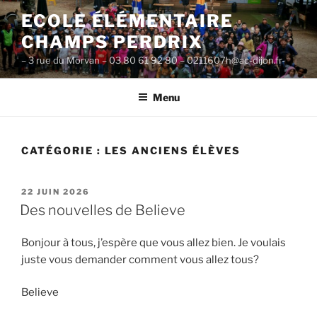
Aller
ECOLE ÉLÉMENTAIRE
au
CHAMPS PERDRIX
contenu
principal
– 3 rue du Morvan – 03 80 61 92 80 – 0211607h@ac-dijon.fr-
Menu
CATÉGORIE :
LES ANCIENS ÉLÈVES
PUBLIÉ
22 JUIN 2026
LE
Des nouvelles de Believe
Bonjour à tous, j’espère que vous allez bien. Je voulais
juste vous demander comment vous allez tous?
Believe