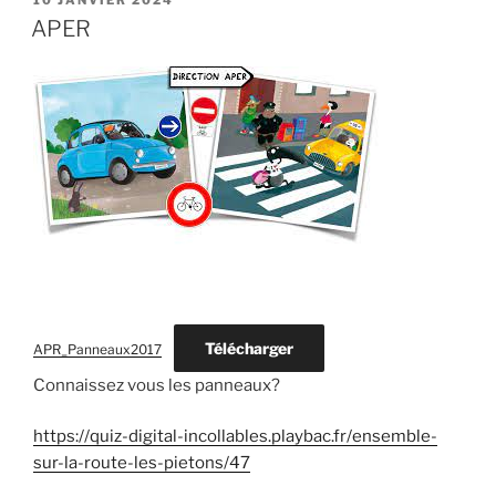
10 JANVIER 2024
LE
APER
Télécharger
APR_Panneaux2017
Connaissez vous les panneaux?
https://quiz-digital-incollables.playbac.fr/ensemble-
sur-la-route-les-pietons/47