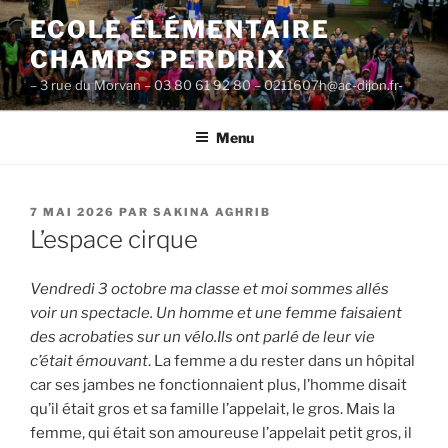
Aller
ECOLE ÉLÉMENTAIRE
au
CHAMPS PERDRIX
contenu
principal
– 3 rue du Morvan – 03 80 61 92 80 – 0211607h@ac-dijon.fr-
Menu
PUBLIÉ
7 MAI 2026
PAR
SAKINA AGHRIB
LE
L’espace cirque
Vendredi 3 octobre ma classe et moi sommes allés
voir un spectacle. Un homme et une femme faisaient
des acrobaties sur un vélo.Ils ont parlé de leur vie
c’était émouvant
. La femme a du rester dans un hôpital
car ses jambes ne fonctionnaient plus, l’homme disait
qu’il était gros et sa famille l’appelait, le gros. Mais la
femme, qui était son amoureuse l’appelait petit gros, il