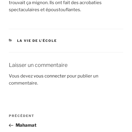
trouvait ça mignon. Ils ont fait des acrobaties
spectaculaires et époustouflantes.
CATÉGORIES
LA VIE DE L'ÉCOLE
Laisser un commentaire
Vous devez
vous connecter
pour publier un
commentaire.
Navigation
Article
PRÉCÉDENT
de
précédent
Mahamat
l’article