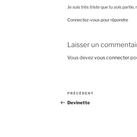
Je suis très triste que tu sois parti
Connectez-vous pour répondre
Laisser un commentai
Vous devez
vous connecter
pou
Navigation
Article
PRÉCÉDENT
de
précédent
Devinette
l’article