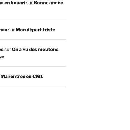
a en houari
sur
Bonne année
maa
sur
Mon départ triste
be
sur
On a vu des moutons
ve
r
Ma rentrée en CM1