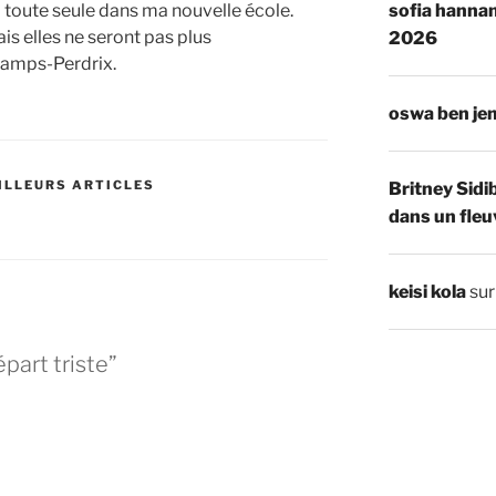
sofia hannan
ai toute seule dans ma nouvelle école.
is elles ne seront pas plus
2026
hamps-Perdrix.
oswa ben je
ILLEURS ARTICLES
Britney Sidi
dans un fleu
keisi kola
su
part triste”