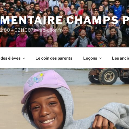
ÉMENTAIRE CHAMPS 
92 80 – 0211607h@ac-dijon.fr-
 des élèves
Le coin des parents
Leçons
Les anci