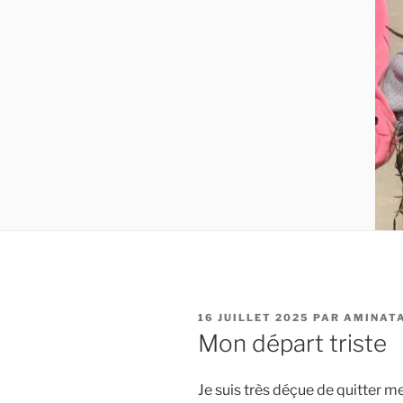
PUBLIÉ
16 JUILLET 2025
PAR
AMINAT
LE
Mon départ triste
Je suis très déçue de quitter m