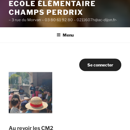
ECOLE ÉLÉMENTAIRE
CHAMPS PERDRIX
– 3 rue du Morvan – 03 80 61 92 80 – 0211607h@ac-dijon.fr-
Menu
Se connecter
Au revoir les CM2