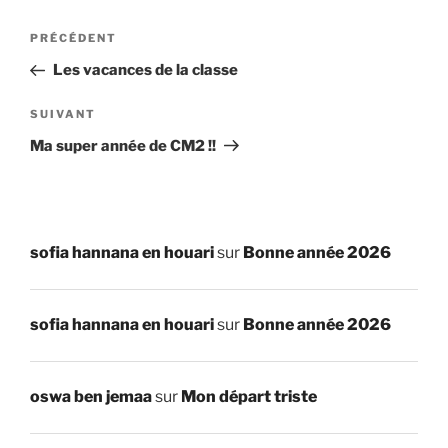
Navigation
Article
PRÉCÉDENT
de
précédent
Les vacances de la classe
l’article
Article
SUIVANT
suivant
Ma super année de CM2 !!
sofia hannana en houari
sur
Bonne année 2026
sofia hannana en houari
sur
Bonne année 2026
oswa ben jemaa
sur
Mon départ triste