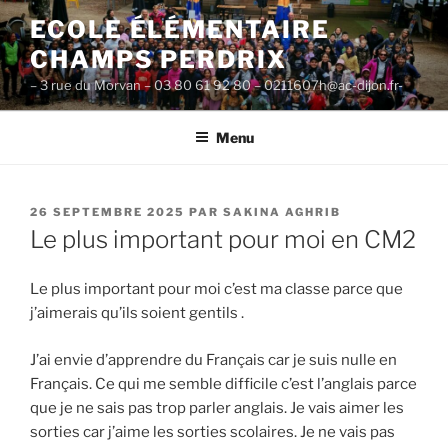
Aller
ECOLE ÉLÉMENTAIRE
au
CHAMPS PERDRIX
contenu
principal
– 3 rue du Morvan – 03 80 61 92 80 – 0211607h@ac-dijon.fr-
Menu
PUBLIÉ
26 SEPTEMBRE 2025
PAR
SAKINA AGHRIB
LE
Le plus important pour moi en CM2
Le plus important pour moi c’est ma classe parce que
j’aimerais qu’ils soient gentils .
J’ai envie d’apprendre du Français car je suis nulle en
Français. Ce qui me semble difficile c’est l’anglais parce
que je ne sais pas trop parler anglais. Je vais aimer les
sorties car j’aime les sorties scolaires. Je ne vais pas