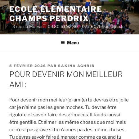
Aller
ECOLE ÉLÉMENTAIRE
au
CHAMPS PERDRIX
contenu
principal
– 3 rue du Morvan – 03 80 61 92 80 – 0211607h@ac-dijon.fr-
Menu
PUBLIÉ
5 FÉVRIER 2026
PAR
SAKINA AGHRIB
LE
POUR DEVENIR MON MEILLEUR
AMI :
Pour devenir mon meilleur(e) ami(e) tu devras être jolie
car je n’aime pas les gens moches. Tu devras être
rigolote et savoir faire des grimaces. Il faudra aussi
être gentille. Et aimer les même choses que moi mais
ce n’est pas grâve si tu n’aimes pas les même choses.
Tu devras savoir faire à manger comme ça quand tu