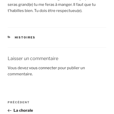
seras grand(e) tu me feras à manger. Il faut que tu
t’habilles bien. Tu dois être respectueu(e).
CATÉGORIES
HISTOIRES
Laisser un commentaire
Vous devez
vous connecter
pour publier un
commentaire.
Navigation
Article
PRÉCÉDENT
de
précédent
La chorale
l’article