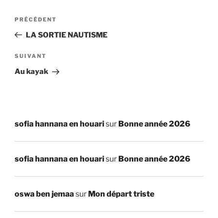
Navigation
Article
PRÉCÉDENT
de
précédent
LA SORTIE NAUTISME
l’article
Article
SUIVANT
suivant
Au kayak
sofia hannana en houari
sur
Bonne année 2026
sofia hannana en houari
sur
Bonne année 2026
oswa ben jemaa
sur
Mon départ triste