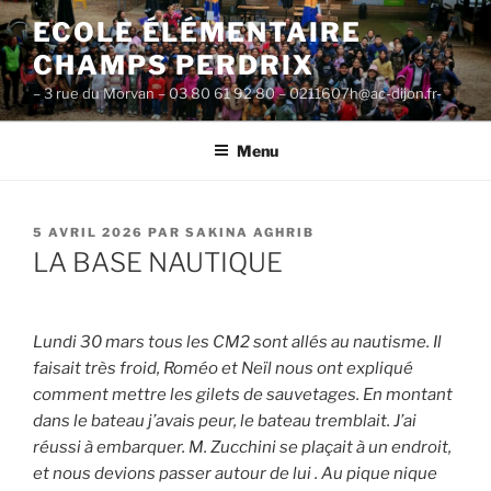
Aller
ECOLE ÉLÉMENTAIRE
au
CHAMPS PERDRIX
contenu
principal
– 3 rue du Morvan – 03 80 61 92 80 – 0211607h@ac-dijon.fr-
Menu
PUBLIÉ
5 AVRIL 2026
PAR
SAKINA AGHRIB
LE
LA BASE NAUTIQUE
Lundi 30 mars tous les CM2 sont allés au nautisme. Il
faisait très froid, Roméo et Neïl nous ont expliqué
comment mettre les gilets de sauvetages. En montant
dans le bateau j’avais peur, le bateau tremblait. J’ai
réussi à embarquer.
M. Zucchini se plaçait à un endroit,
et nous devions passer autour de lui . Au pique nique