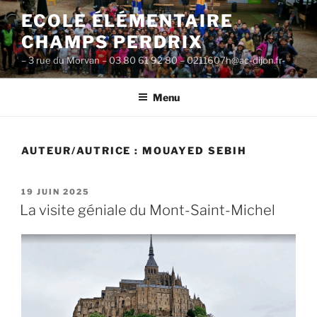
Aller
ECOLE ÉLÉMENTAIRE
au
CHAMPS PERDRIX
contenu
principal
– 3 rue du Morvan – 03 80 61 92 80 – 0211607h@ac-dijon.fr-
Menu
AUTEUR/AUTRICE :
MOUAYED SEBIH
PUBLIÉ
19 JUIN 2025
LE
La visite géniale du Mont-Saint-Michel