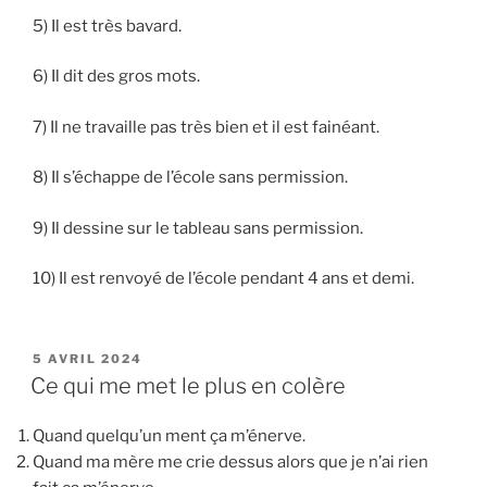
5) Il est très bavard.
6) Il dit des gros mots.
7) Il ne travaille pas très bien et il est fainéant.
8) Il s’échappe de l’école sans permission.
9) Il dessine sur le tableau sans permission.
10) Il est renvoyé de l’école pendant 4 ans et demi.
PUBLIÉ
5 AVRIL 2024
LE
Ce qui me met le plus en colère
Quand quelqu’un ment ça m’énerve.
Quand ma mère me crie dessus alors que je n’ai rien