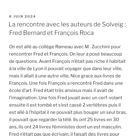
PUBLIÉ
6 JUIN 2024
LE
La rencontre avec les auteurs de Solveig :
Fred Bernard et François Roca
On est allé au collège Rameau avec M . Zucchini pour
rencontrer Fred et François. On leur a posé beaucoup
de questions. Avant François n’était pas riche il habitait
à la ville de Lyon il pouvait voyager que dans leur ville,
mais il allait à une autre ville, Nice grace aux livres de
François. Une fois François a rencontré Fred dans une
école d’art. Fred était très anxieux mais il avait de
l’imagination. Une fois Fred jouait avec un cerf-volant
ensuite il est tombé et s’est cassé 2 vertèbres puis il
est allé à l’hôpital il ne pouvait plus bouger un seul bras,
il pouvait que regarder la télé. Ils ont 25 livres en 30
ans, ils ont 24 livres féministes dont un est masculin.
Fred n’était pas que écrivain, il faisait des livres pour