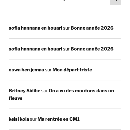
suiv
des
publications
sofia hannana en houari
sur
Bonne année 2026
sofia hannana en houari
sur
Bonne année 2026
oswa ben jemaa
sur
Mon départ triste
Britney Sidibe
sur
On a vu des moutons dans un
fleuve
keisi kola
sur
Ma rentrée en CM1