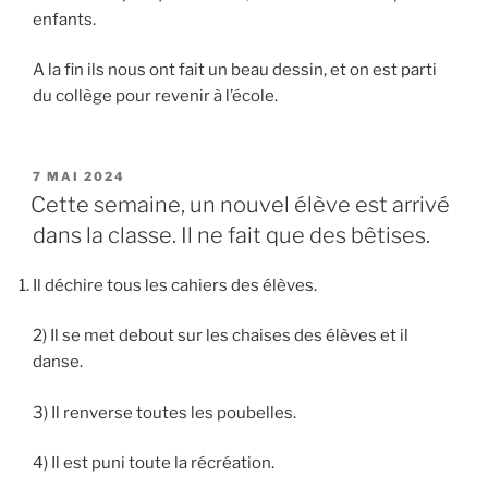
enfants.
A la fin ils nous ont fait un beau dessin, et on est parti
du collège pour revenir à l’école.
PUBLIÉ
7 MAI 2024
LE
Cette semaine, un nouvel élève est arrivé
dans la classe. Il ne fait que des bêtises.
Il déchire tous les cahiers des élèves.
2) Il se met debout sur les chaises des élèves et il
danse.
3) Il renverse toutes les poubelles.
4) Il est puni toute la récréation.