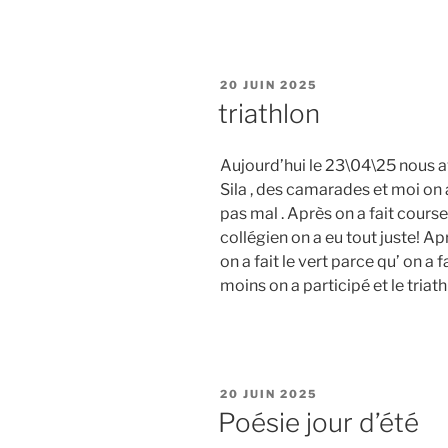
PUBLIÉ
20 JUIN 2025
LE
triathlon
Aujourd’hui le 23\04\25 nous av
Sila , des camarades et moi on a
pas mal . Après on a fait course
collégien on a eu tout juste! Apr
on a fait le vert parce qu’ on a 
moins on a participé et le triat
PUBLIÉ
20 JUIN 2025
LE
Poésie jour d’été