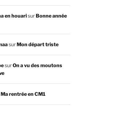
a en houari
sur
Bonne année
maa
sur
Mon départ triste
be
sur
On a vu des moutons
ve
r
Ma rentrée en CM1