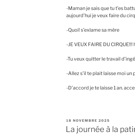
-Maman je sais que tu t’es ba
aujourd’hui je veux faire du 
-Quoi! s’exlame sa mère
-JE VEUX FAIRE DU CIRQUE!!!
-Tu veux quitter le travail d’i
-Allez s’il te plait laisse moi un
-D’accord je te laisse 1 an. acce
PUBLIÉ
18 NOVEMBRE 2025
LE
La journée à la pati