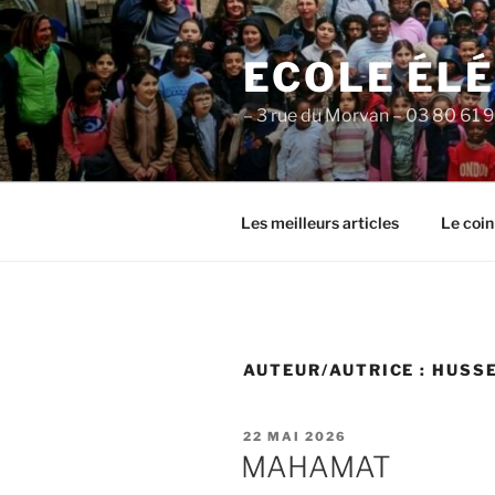
Aller
au
ECOLE ÉL
contenu
principal
– 3 rue du Morvan – 03 80 61 
Les meilleurs articles
Le coin
AUTEUR/AUTRICE :
HUSS
PUBLIÉ
22 MAI 2026
LE
MAHAMAT