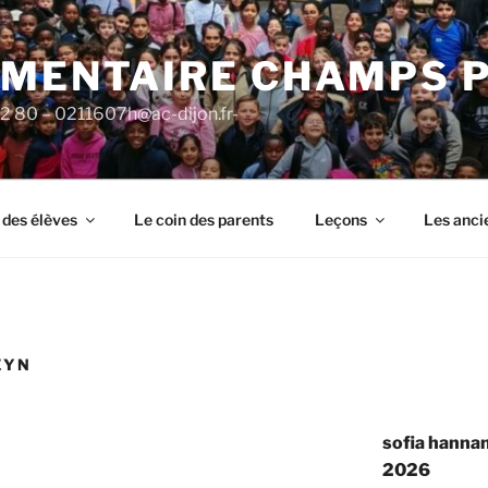
ÉMENTAIRE CHAMPS 
92 80 – 0211607h@ac-dijon.fr-
 des élèves
Le coin des parents
Leçons
Les anci
EYN
sofia hannan
2026