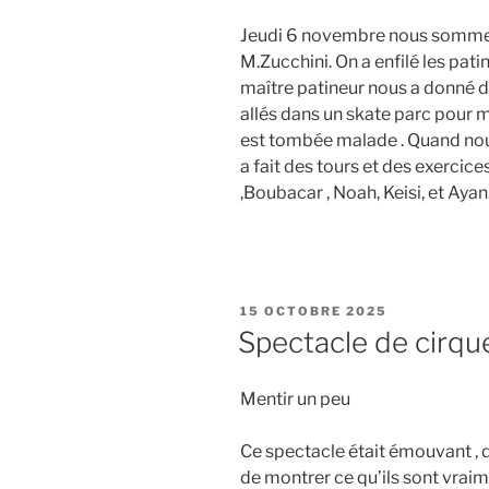
Jeudi 6 novembre nous somme al
M.Zucchini. On a enfilé les pati
maître patineur nous a donné 
allés dans un skate parc pour 
est tombée malade . Quand nou
a fait des tours et des exercice
,Boubacar , Noah, Keisi, et Ayan. 
PUBLIÉ
15 OCTOBRE 2025
LE
Spectacle de cirqu
Mentir un peu
Ce spectacle était émouvant , d
de montrer ce qu’ils sont vraim