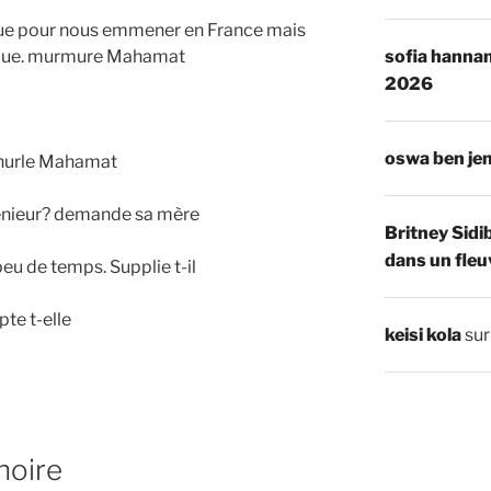
ttue pour nous emmener en France mais
sofia hannan
cirque. murmure Mahamat
2026
oswa ben je
 hurle Mahamat
ngénieur? demande sa mère
Britney Sidi
dans un fleu
 peu de temps. Supplie t-il
pte t-elle
keisi kola
su
noire