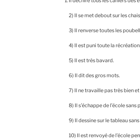
Il déchire tous les cahiers des é
2) Il se met debout sur les chais
3) Il renverse toutes les poubel
4) Il est puni toute la récréation
5) Il est très bavard.
6) Il dit des gros mots.
7) Il ne travaille pas très bien et
8) Il s’échappe de l’école sans 
9) Il dessine sur le tableau san
10) Il est renvoyé de l’école pe