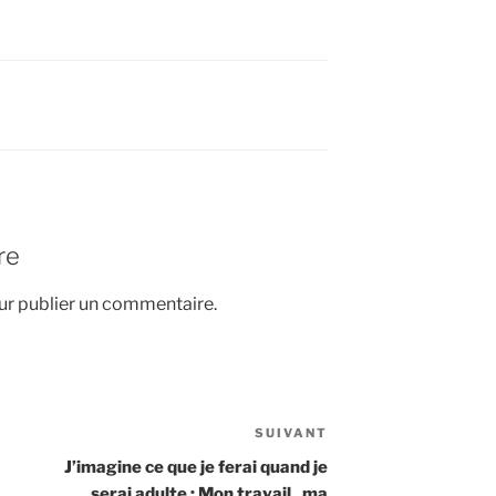
re
r publier un commentaire.
SUIVANT
Article
suivant
J’imagine ce que je ferai quand je
serai adulte : Mon travail , ma