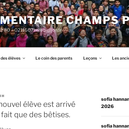
ÉMENTAIRE CHAMPS 
92 80 – 0211607h@ac-dijon.fr-
 des élèves
Le coin des parents
Leçons
Les anci
IH
sofia hannan
ouvel élève est arrivé
2026
e fait que des bêtises.
sofia hannan