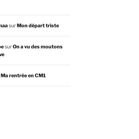
maa
sur
Mon départ triste
be
sur
On a vu des moutons
ve
r
Ma rentrée en CM1