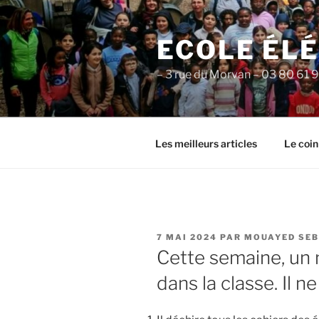
Aller
au
ECOLE ÉL
contenu
principal
– 3 rue du Morvan – 03 80 61 
Les meilleurs articles
Le coin
PUBLIÉ
7 MAI 2024
PAR
MOUAYED SEB
LE
Cette semaine, un n
dans la classe. Il n