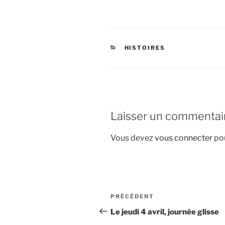
CATÉGORIES
HISTOIRES
Laisser un commentai
Vous devez
vous connecter
pou
Navigation
Article
PRÉCÉDENT
de
précédent
Le jeudi 4 avril, journée glisse