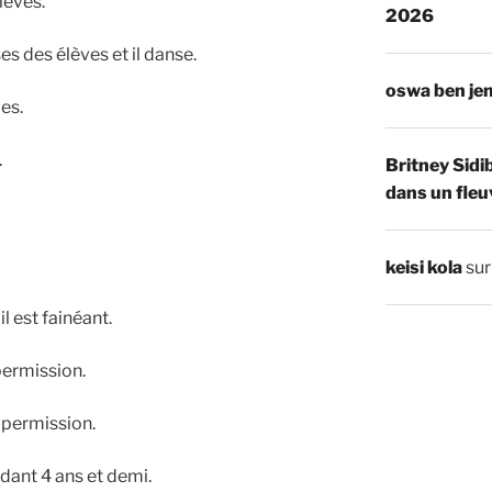
lèves.
2026
es des élèves et il danse.
oswa ben je
les.
.
Britney Sidi
dans un fleu
keisi kola
su
 il est fainéant.
permission.
s permission.
ndant 4 ans et demi.