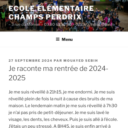
Aller
ECOLE ÉLÉMENTAIRE
au
CHAMPS PERDRIX
contenu
principal
– 3 rue du Morvan – 03 80 61 92 80 – 0211607h@ac-dijon.fr-
Menu
PUBLIÉ
27 SEPTEMBRE 2024
PAR
MOUAYED SEBIH
LE
Je raconte ma rentrée de 2024-
2025
Je me suis réveillé à 21h15, je me endormi. Je me suis
réveillé plein de fois la nuit à cause des bruits de ma
maison. Le lendemain matin je me suis réveillé à 7h30
je n’ai pas pris de petit-déjeuner. Je me suis lavé le
visage, les dents, les cheveux. Puis je suis allé à l’école.
J’étais un peu stressé. A 8H45, je suis enfin arrivé à