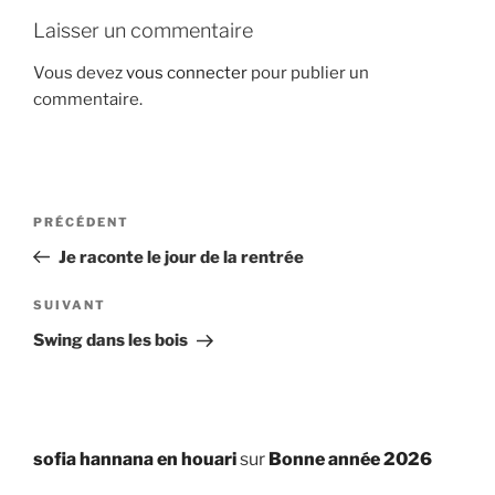
Laisser un commentaire
Vous devez
vous connecter
pour publier un
commentaire.
Navigation
Article
PRÉCÉDENT
de
précédent
Je raconte le jour de la rentrée
l’article
Article
SUIVANT
suivant
Swing dans les bois
sofia hannana en houari
sur
Bonne année 2026