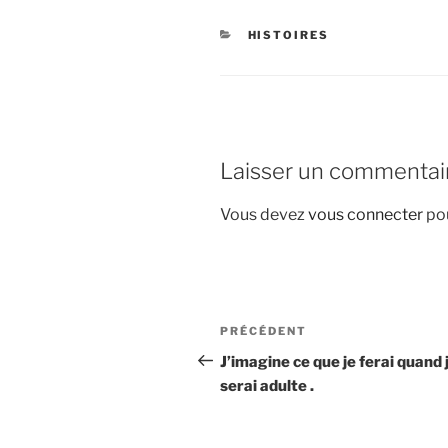
CATÉGORIES
HISTOIRES
Laisser un commentai
Vous devez
vous connecter
pou
Navigation
Article
PRÉCÉDENT
de
précédent
J’imagine ce que je ferai quand 
serai adulte .
l’article