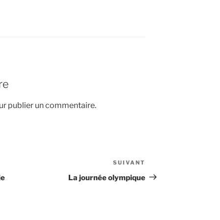
re
r publier un commentaire.
SUIVANT
Article
suivant
je
La journée olympique