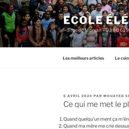
Aller
au
ECOLE ÉL
contenu
principal
– 3 rue du Morvan – 03 80 61 
Les meilleurs articles
Le coin
PUBLIÉ
5 AVRIL 2024
PAR
MOUAYED S
LE
Ce qui me met le p
Quand quelqu’un ment ça m’én
Quand ma mère me crie dessus al