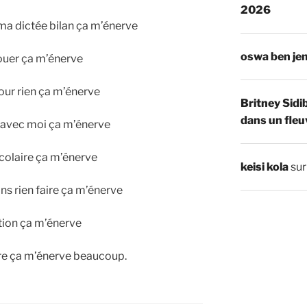
2026
à ma dictée bilan ça m’énerve
oswa ben je
 jouer ça m’énerve
our rien ça m’énerve
Britney Sidi
dans un fleu
 avec moi ça m’énerve
scolaire ça m’énerve
keisi kola
su
ans rien faire ça m’énerve
tion ça m’énerve
re ça m’énerve beaucoup.