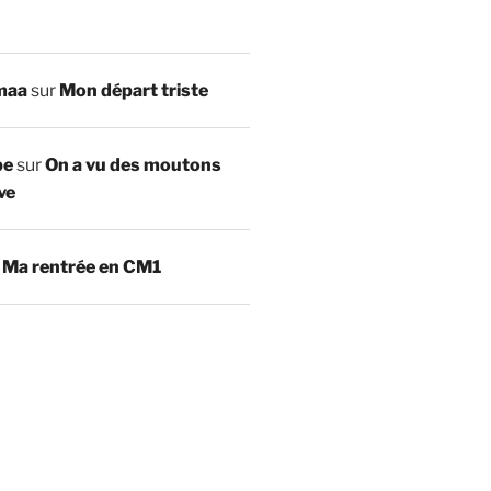
maa
sur
Mon départ triste
be
sur
On a vu des moutons
ve
r
Ma rentrée en CM1