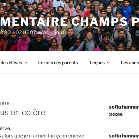
ÉMENTAIRE CHAMPS 
92 80 – 0211607h@ac-dijon.fr-
 des élèves
Le coin des parents
Leçons
Les anci
EBIH
sofia hannan
lus en colère
2026
erve.
sofia hannan
ors que je n’ai rien fait ça m’énerve