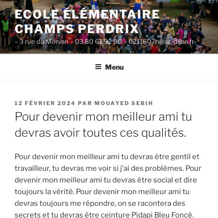
Aller
ECOLE ÉLÉMENTAIRE
au
CHAMPS PERDRIX
contenu
principal
– 3 rue du Morvan – 03 80 61 92 80 – 0211607h@ac-dijon.fr-
Menu
PUBLIÉ
12 FÉVRIER 2024
PAR
MOUAYED SEBIH
LE
Pour devenir mon meilleur ami tu
devras avoir toutes ces qualités.
Pour devenir mon meilleur ami tu devras être gentil et
travailleur, tu devras me voir si j’ai des problèmes. Pour
devenir mon meilleur ami tu devras être social et dire
toujours la vérité. Pour devenir mon meilleur ami tu
devras toujours me répondre, on se racontera des
secrets et tu devras être ceinture Pidapi Bleu Foncé.