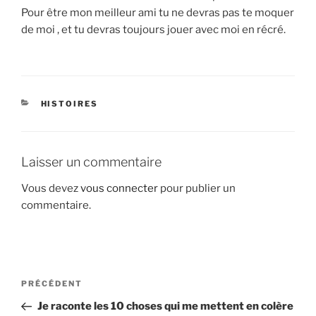
Pour être mon meilleur ami tu ne devras pas te moquer
de moi , et tu devras toujours jouer avec moi en récré.
CATÉGORIES
HISTOIRES
Laisser un commentaire
Vous devez
vous connecter
pour publier un
commentaire.
Navigation
Article
PRÉCÉDENT
de
précédent
Je raconte les 10 choses qui me mettent en colère
l’article