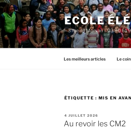
Aller
au
ECOLE ÉL
contenu
principal
– 3 rue du Morvan – 03 80 61 
Les meilleurs articles
Le coin
ÉTIQUETTE :
MIS EN AVA
PUBLIÉ
4 JUILLET 2026
LE
Au revoir les CM2