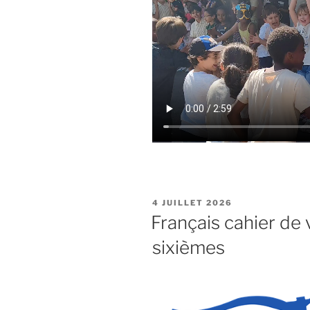
PUBLIÉ
4 JUILLET 2026
LE
Français cahier de
sixièmes