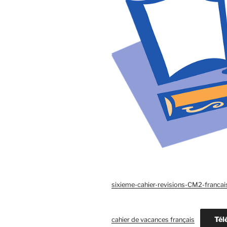
sixieme-cahier-revisions-CM2-francai
Tél
cahier de vacances français