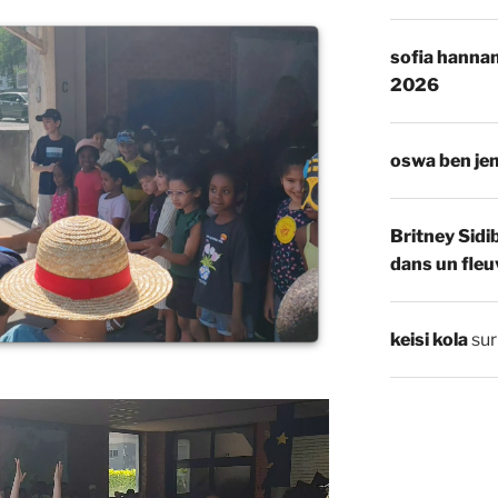
sofia hannan
2026
oswa ben je
Britney Sidi
dans un fleu
keisi kola
su