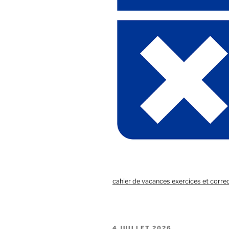
cahier de vacances exercices et corre
PUBLIÉ
4 JUILLET 2026