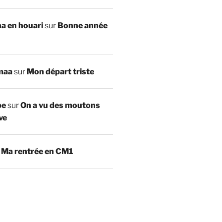
a en houari
sur
Bonne année
maa
sur
Mon départ triste
be
sur
On a vu des moutons
ve
r
Ma rentrée en CM1