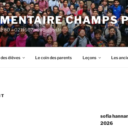
ÉMENTAIRE CHAMPS 
92 80 – 0211607h@ac-dijon.fr-
 des élèves
Le coin des parents
Leçons
Les anci
NT
sofia hannan
2026