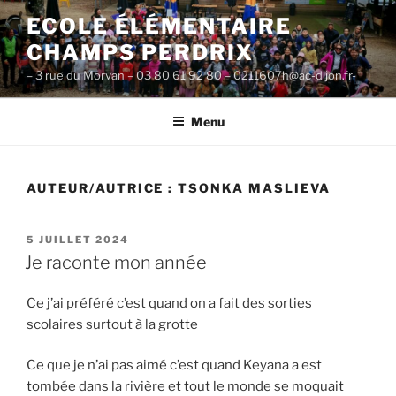
Aller
ECOLE ÉLÉMENTAIRE
au
CHAMPS PERDRIX
contenu
principal
– 3 rue du Morvan – 03 80 61 92 80 – 0211607h@ac-dijon.fr-
Menu
AUTEUR/AUTRICE :
TSONKA MASLIEVA
PUBLIÉ
5 JUILLET 2024
LE
Je raconte mon année
Ce j’ai préféré c’est quand on a fait des sorties
scolaires surtout à la grotte
Ce que je n’ai pas aimé c’est quand Keyana a est
tombée dans la rivière et tout le monde se moquait