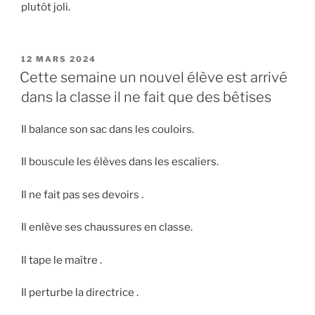
plutôt joli.
PUBLIÉ
12 MARS 2024
LE
Cette semaine un nouvel élève est arrivé
dans la classe il ne fait que des bêtises
Il balance son sac dans les couloirs.
Il bouscule les élèves dans les escaliers.
Il ne fait pas ses devoirs .
Il enlève ses chaussures en classe.
Il tape le maître .
Il perturbe la directrice .