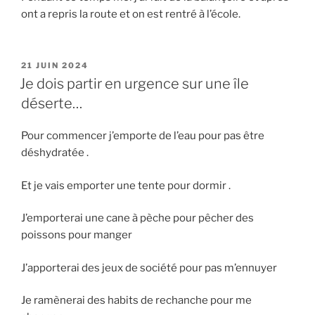
ont a repris la route et on est rentré à l’école.
PUBLIÉ
21 JUIN 2024
LE
Je dois partir en urgence sur une île
déserte…
Pour commencer j’emporte de l’eau pour pas être
déshydratée .
Et je vais emporter une tente pour dormir .
J’emporterai une cane à pèche pour pêcher des
poissons pour manger
J’apporterai des jeux de société pour pas m’ennuyer
Je ramènerai des habits de rechanche pour me