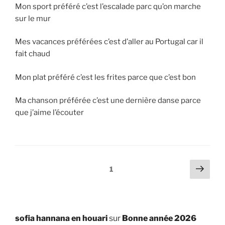
Mon sport préféré c’est l’escalade parc qu’on marche
sur le mur
Mes vacances préférées c’est d’aller au Portugal car il
fait chaud
Mon plat préféré c’est les frites parce que c’est bon
Ma chanson préférée c’est une dernière danse parce
que j’aime l’écouter
Pagination
Page
Page
1
suiv
des
publications
sofia hannana en houari
sur
Bonne année 2026