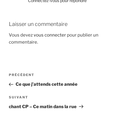
Connectez-vous pour répondre
Laisser un commentaire
Vous devez
vous connecter
pour publier un
commentaire.
Navigation
Article
PRÉCÉDENT
de
précédent
Ce que j’attends cette année
l’article
Article
SUIVANT
suivant
chant CP – Ce matin dans la rue