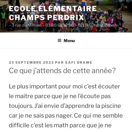
Aller
ECOLE ÉLÉMENTAIRE
au
CHAMPS PERDRIX
contenu
principal
– 3 rue du Morvan – 03 80 61 92 80 – 0211607h@ac-dijon.fr-
Menu
PUBLIÉ
23 SEPTEMBRE 2023
PAR
SAFI DRAME
LE
Ce que j’attends de cette année?
Le plus important pour moi c’est écouter
le maitre parce que je ne l’écoute pas
toujours. J’ai envie d’apprendre la piscine
car je ne sais pas nager. Ce qui me semble
difficile c’est les math parce que je ne