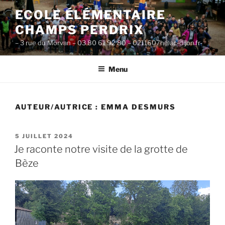
Aller
ECOLE ÉLÉMENTAIRE
au
CHAMPS PERDRIX
contenu
principal
– 3 rue du Morvan – 03 80 61 92 80 – 0211607h@ac-dijon.fr-
Menu
AUTEUR/AUTRICE :
EMMA DESMURS
PUBLIÉ
5 JUILLET 2024
LE
Je raconte notre visite de la grotte de
Bèze