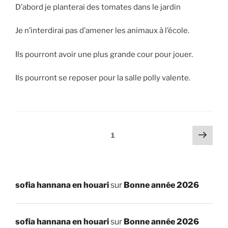
D’abord je planterai des tomates dans le jardin
Je n’interdirai pas d’amener les animaux à l’école.
Ils pourront avoir une plus grande cour pour jouer.
Ils pourront se reposer pour la salle polly valente.
Pagination
Page
Page
1
suiv
des
publications
sofia hannana en houari
sur
Bonne année 2026
sofia hannana en houari
sur
Bonne année 2026