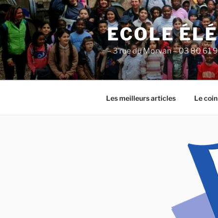
Aller
au
ECOLE ÉL
contenu
principal
– 3 rue du Morvan – 03 80 61 
Les meilleurs articles
Le coin