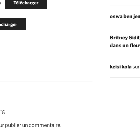
Télécharger
s
oswa ben je
écharger
Britney Sidi
dans un fleu
keisi kola
su
re
r publier un commentaire.