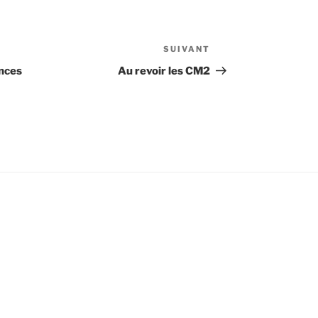
SUIVANT
Article
suivant
nces
Au revoir les CM2