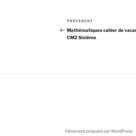
Navigation
Article
PRÉCÉDENT
de
précédent
Mathématiques cahier de vaca
CM2 Sixième
l’article
Fièrement propulsé par WordPress