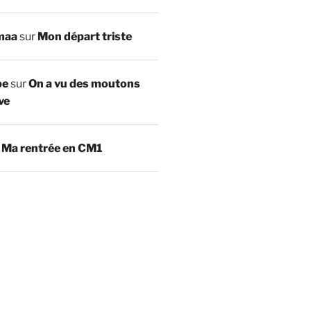
maa
sur
Mon départ triste
be
sur
On a vu des moutons
ve
r
Ma rentrée en CM1