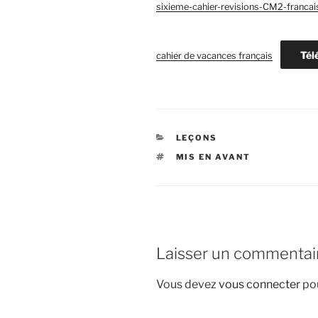
sixieme-cahier-revisions-CM2-francai
Tél
cahier de vacances français
CATÉGORIES
LEÇONS
ÉTIQUETTES
MIS EN AVANT
Laisser un commentai
Vous devez
vous connecter
pou