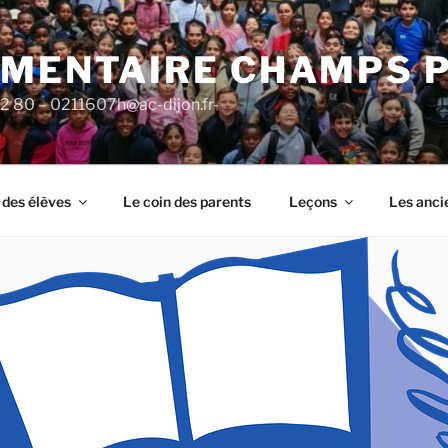
ÉMENTAIRE CHAMPS 
92 80 – 0211607h@ac-dijon.fr-
 des élèves
Le coin des parents
Leçons
Les anci