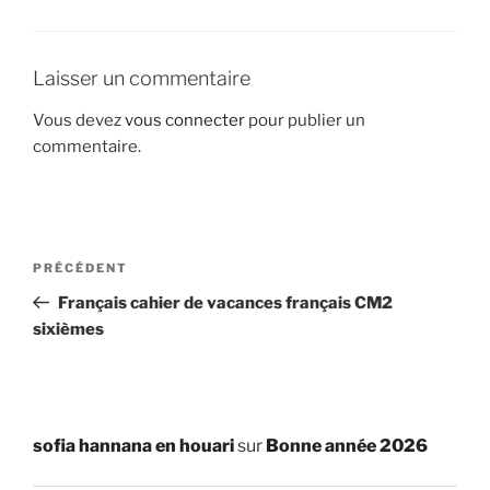
Laisser un commentaire
Vous devez
vous connecter
pour publier un
commentaire.
Navigation
Article
PRÉCÉDENT
de
précédent
Français cahier de vacances français CM2
l’article
sixièmes
sofia hannana en houari
sur
Bonne année 2026