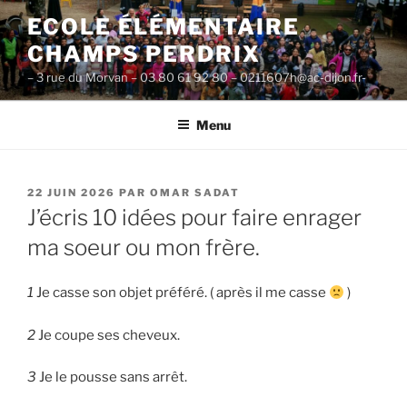
Aller
ECOLE ÉLÉMENTAIRE
au
CHAMPS PERDRIX
contenu
principal
– 3 rue du Morvan – 03 80 61 92 80 – 0211607h@ac-dijon.fr-
Menu
PUBLIÉ
22 JUIN 2026
PAR
OMAR SADAT
LE
J’écris 10 idées pour faire enrager
ma soeur ou mon frère.
1
Je casse son objet préféré. ( après il me casse
)
2
Je coupe ses cheveux.
3
Je le pousse sans arrêt.