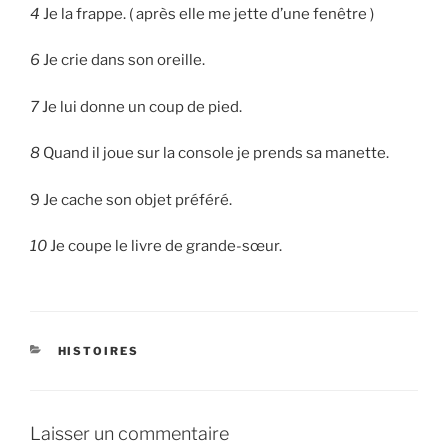
4
Je la frappe. ( après elle me jette d’une fenêtre )
6
Je crie dans son oreille.
7
Je lui donne un coup de pied.
8
Quand il joue sur la console je prends sa manette.
9 Je cache son objet préféré.
10
Je coupe le livre de grande-sœur.
CATÉGORIES
HISTOIRES
Laisser un commentaire