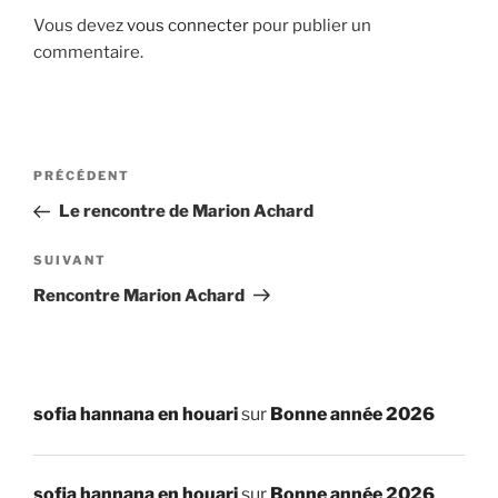
Vous devez
vous connecter
pour publier un
commentaire.
Navigation
Article
PRÉCÉDENT
de
précédent
Le rencontre de Marion Achard
l’article
Article
SUIVANT
suivant
Rencontre Marion Achard
sofia hannana en houari
sur
Bonne année 2026
sofia hannana en houari
sur
Bonne année 2026