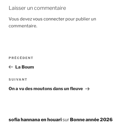
Laisser un commentaire
Vous devez
vous connecter
pour publier un
commentaire.
Navigation
Article
PRÉCÉDENT
de
précédent
La Boum
l’article
Article
SUIVANT
suivant
On a vu des moutons dans un fleuve
sofia hannana en houari
sur
Bonne année 2026