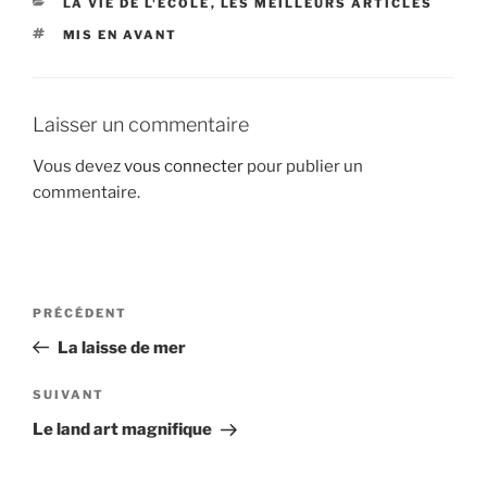
CATÉGORIES
LA VIE DE L'ÉCOLE
,
LES MEILLEURS ARTICLES
ÉTIQUETTES
MIS EN AVANT
Laisser un commentaire
Vous devez
vous connecter
pour publier un
commentaire.
Navigation
Article
PRÉCÉDENT
de
précédent
La laisse de mer
l’article
Article
SUIVANT
suivant
Le land art magnifique