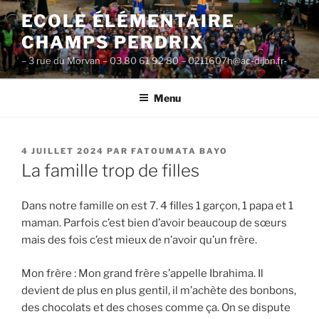
Aller
ECOLE ÉLÉMENTAIRE
au
CHAMPS PERDRIX
contenu
principal
– 3 rue du Morvan – 03 80 61 92 80 – 0211607h@ac-dijon.fr-
Menu
PUBLIÉ
4 JUILLET 2024
PAR
FATOUMATA BAYO
LE
La famille trop de filles
Dans notre famille on est 7. 4 filles 1 garçon, 1 papa et 1
maman. Parfois c’est bien d’avoir beaucoup de sœurs
mais des fois c’est mieux de n’avoir qu’un frère.
Mon frère : Mon grand frère s’appelle Ibrahima. Il
devient de plus en plus gentil, il m’achète des bonbons,
des chocolats et des choses comme ça. On se dispute