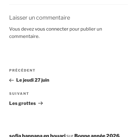
Laisser un commentaire
Vous devez
vous connecter
pour publier un
commentaire.
Navigation
Article
PRÉCÉDENT
de
précédent
Le jeudi 27 juin
l’article
Article
SUIVANT
suivant
Les grottes
sofia hannana en houari
sur
Bonne année 2026