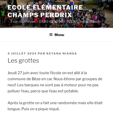
Aller
ECOLE ÉLÉMENTAIRE
au
CHAMPS PERDRIX
contenu
principal
– 3 rue du Morvan – 03 80 61 92 80 – 0211607h@ac-dijon.fr-
Menu
PUBLIÉ
4 JUILLET 2024
PAR
KEYANA NIANGA
LE
Les grottes
Jeudi 27 juin avec toute l’école on est allé à la
commune de Bèze en car. Nous étions par groupes de
neuf. Les barques ne sont pas à moteur pour ne pas
polluer l’eau, parce que l’eau est potable.
Après la grotte on a fait une randonnée mais elle était
longue. Puis on a pique niqué.