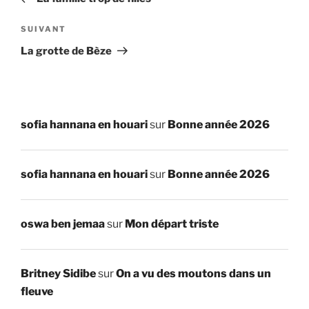
l’article
Article
SUIVANT
suivant
La grotte de Bèze
sofia hannana en houari
sur
Bonne année 2026
sofia hannana en houari
sur
Bonne année 2026
oswa ben jemaa
sur
Mon départ triste
Britney Sidibe
sur
On a vu des moutons dans un
fleuve