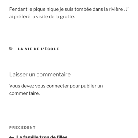
Pendant le pique nique je suis tombée dans la rivière . J’
ai préféré la visite de la grotte.
CATÉGORIES
LA VIE DE L'ÉCOLE
Laisser un commentaire
Vous devez
vous connecter
pour publier un
commentaire.
Navigation
Article
PRÉCÉDENT
de
précédent
La famille trop de filles