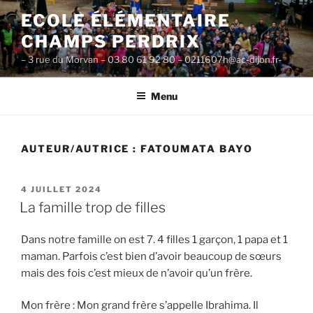
Aller
ECOLE ÉLÉMENTAIRE
au
CHAMPS PERDRIX
contenu
principal
– 3 rue du Morvan – 03 80 61 92 80 – 0211607h@ac-dijon.fr-
Menu
AUTEUR/AUTRICE :
FATOUMATA BAYO
PUBLIÉ
4 JUILLET 2024
LE
La famille trop de filles
Dans notre famille on est 7. 4 filles 1 garçon, 1 papa et 1
maman. Parfois c’est bien d’avoir beaucoup de sœurs
mais des fois c’est mieux de n’avoir qu’un frère.
Mon frère : Mon grand frère s’appelle Ibrahima. Il