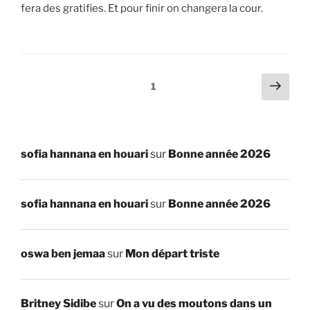
fera des gratifies. Et pour finir on changera la cour.
Pagination
Page
Page
1
suiv
des
publications
sofia hannana en houari
sur
Bonne année 2026
sofia hannana en houari
sur
Bonne année 2026
oswa ben jemaa
sur
Mon départ triste
Britney Sidibe
sur
On a vu des moutons dans un