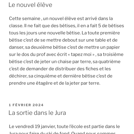
LE
Le nouvel élève
Cette semaine , un nouvel élève est arrivé dans la
classe. Il ne fait que des bêtises, il en a fait 5 de bêtises
tous les jours une nouvelle bêtise. La toute première
bêtise c’est de se mettre debout sur une table et de
danser, sa deuxième bêtise c’est de mettre un papier
sur le dos du prof avec écrit « tapez moi » , sa troisième
bêtise c’est de jeter un chaise par terre, sa quatrième
c’est de demander de distribuer des fiches et les
déchirer, sa cinquième et dernière bêtise c’est de
prendre une étagère et de la jeter par terre.
PUBLIÉ
1 FÉVRIER 2024
LE
La sortie dans le Jura
Le vendredi 19 janvier, toute l’école est partie dans le
Jura pour faire du ski de fond. Quand nous sommes