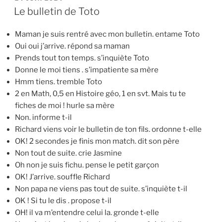
LE
Le bulletin de Toto
Maman je suis rentré avec mon bulletin. entame Toto
Oui oui j’arrive. répond sa maman
Prends tout ton temps. s’inquiète Toto
Donne le moi tiens . s’impatiente sa mère
Hmm tiens. tremble Toto
2 en Math, 0,5 en Histoire géo, 1 en svt. Mais tu te
fiches de moi ! hurle sa mère
Non. informe t-il
Richard viens voir le bulletin de ton fils. ordonne t-elle
OK! 2 secondes je finis mon match. dit son père
Non tout de suite. crie Jasmine
Oh non je suis fichu. pense le petit garçon
OK! J’arrive. souffle Richard
Non papa ne viens pas tout de suite. s’inquiète t-il
OK ! Si tu le dis . propose t-il
OH! il va m’entendre celui la. gronde t-elle