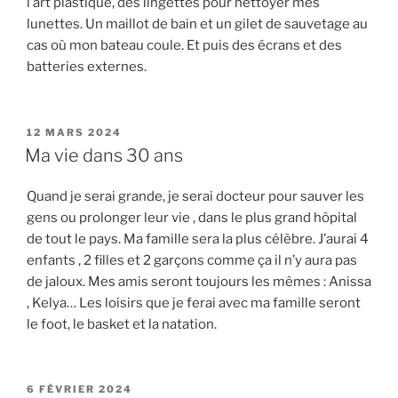
l’art plastique, des lingettes pour nettoyer mes
lunettes. Un maillot de bain et un gilet de sauvetage au
cas où mon bateau coule. Et puis des écrans et des
batteries externes.
PUBLIÉ
12 MARS 2024
LE
Ma vie dans 30 ans
Quand je serai grande, je serai docteur pour sauver les
gens ou prolonger leur vie , dans le plus grand hôpital
de tout le pays. Ma famille sera la plus célèbre. J’aurai 4
enfants , 2 filles et 2 garçons comme ça il n’y aura pas
de jaloux. Mes amis seront toujours les mêmes : Anissa
, Kelya… Les loisirs que je ferai avec ma famille seront
le foot, le basket et la natation.
PUBLIÉ
6 FÉVRIER 2024