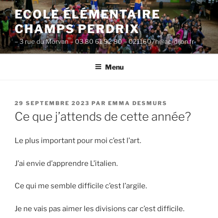
Aller
ECOLE ÉLÉMENTAIRE
au
CHAMPS PERDRIX
contenu
principal
– 3 rue du Morvan – 03 80 61 92 80 – 0211607h@ac-dijon.fr-
Menu
PUBLIÉ
29 SEPTEMBRE 2023
PAR
EMMA DESMURS
LE
Ce que j’attends de cette année?
Le plus important pour moi c’est l’art.
J’ai envie d’apprendre L’italien.
Ce qui me semble difficile c’est l’argile.
Je ne vais pas aimer les divisions car c’est difficile.