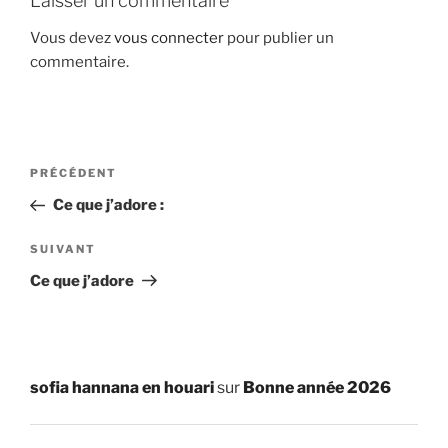
Laisser un commentaire
Vous devez
vous connecter
pour publier un
commentaire.
Navigation
Article
PRÉCÉDENT
de
précédent
Ce que j’adore :
l’article
Article
SUIVANT
suivant
Ce que j’adore
sofia hannana en houari
sur
Bonne année 2026