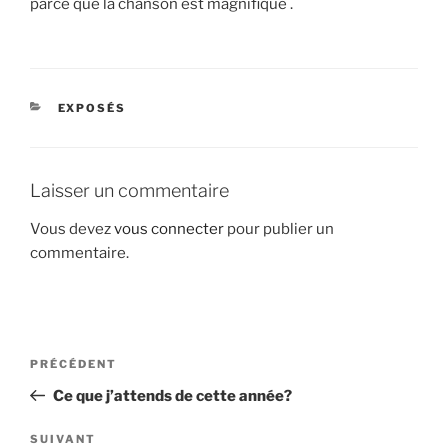
parce que la chanson est magnifique .
CATÉGORIES
EXPOSÉS
Laisser un commentaire
Vous devez
vous connecter
pour publier un
commentaire.
Navigation
Article
PRÉCÉDENT
de
précédent
Ce que j’attends de cette année?
l’article
Article
SUIVANT