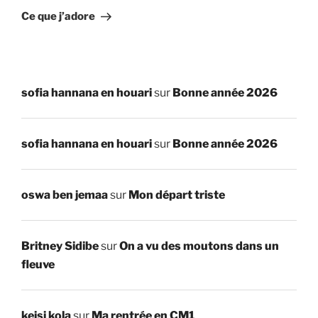
suivant
Ce que j’adore
sofia hannana en houari
sur
Bonne année 2026
sofia hannana en houari
sur
Bonne année 2026
oswa ben jemaa
sur
Mon départ triste
Britney Sidibe
sur
On a vu des moutons dans un
fleuve
keisi kola
sur
Ma rentrée en CM1