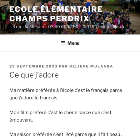
Aller
ECOLE ÉLÉMENTAIRE
au
CHAMPS PERDRIX
contenu
principal
– 3 rue du Morvan – 03 80 61 92 80 – 0211607h@ac-dijon.fr-
Menu
PUBLIÉ
29 SEPTEMBRE 2023
PAR
BELIEVE.MULANGA
LE
Ce que j’adore
Ma matière préférée à l’école c’est le français parce
que j’adore le français.
Mon film préféré c’est le chêne parce que c’est
émouvant.
Ma saison préférée c’est l’été parce que il fait beau .