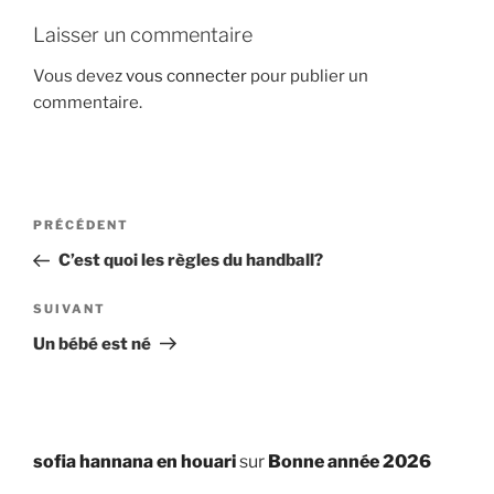
Laisser un commentaire
Vous devez
vous connecter
pour publier un
commentaire.
Navigation
Article
PRÉCÉDENT
de
précédent
C’est quoi les règles du handball?
l’article
Article
SUIVANT
suivant
Un bébé est né
sofia hannana en houari
sur
Bonne année 2026