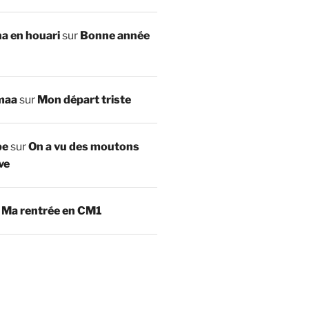
a en houari
sur
Bonne année
maa
sur
Mon départ triste
be
sur
On a vu des moutons
ve
r
Ma rentrée en CM1