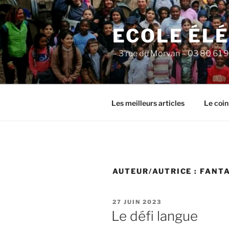
Aller
au
ECOLE ÉL
contenu
principal
– 3 rue du Morvan – 03 80 61 
Les meilleurs articles
Le coin
AUTEUR/AUTRICE :
FANTA
PUBLIÉ
27 JUIN 2023
LE
Le défi langue