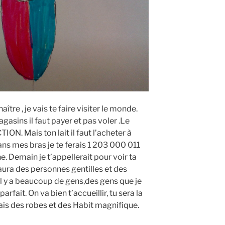
ître , je vais te faire visiter le monde.
gasins il faut payer et pas voler .Le
ON. Mais ton lait il faut l’acheter à
ans mes bras je te ferais 1 203 000 011
e. Demain je t’appellerait pour voir ta
 aura des personnes gentilles et des
l y a beaucoup de gens,des gens que je
parfait. On va bien t’accueillir, tu sera la
rais des robes et des Habit magnifique.