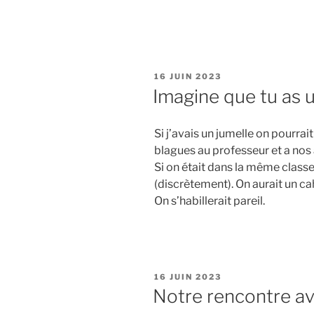
PUBLIÉ
16 JUIN 2023
LE
Imagine que tu as 
Si j’avais un jumelle on pourra
blagues au professeur et a nos a
Si on était dans la même classe 
(discrètement). On aurait un ca
On s’habillerait pareil.
PUBLIÉ
16 JUIN 2023
LE
Notre rencontre a