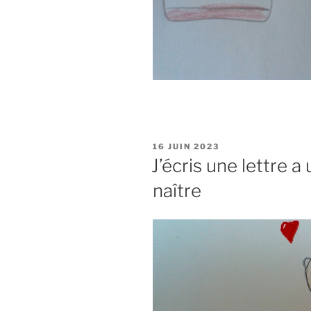
PUBLIÉ
16 JUIN 2023
LE
J’écris une lettre a
naître