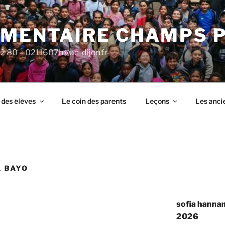
ÉMENTAIRE CHAMPS 
92 80 – 0211607h@ac-dijon.fr-
 des élèves
Le coin des parents
Leçons
Les anci
 BAYO
sofia hannan
2026