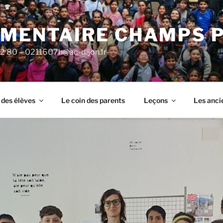
ÉMENTAIRE CHAMPS 
92 80 – 0211607h@ac-dijon.fr-
 des élèves
Le coin des parents
Leçons
Les anci