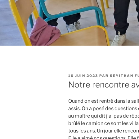
PUBLIÉ
16 JUIN 2023
PAR
SEYITHAN F
LE
Notre rencontre a
Quand on est rentré dans la salle
assis. On a posé des questions
au maître qui dit j’ai pas de ré
brûlé le camion ce sont les villa
tous les ans. Un jour elle renco
Elle a aimé nos questions. Elle f