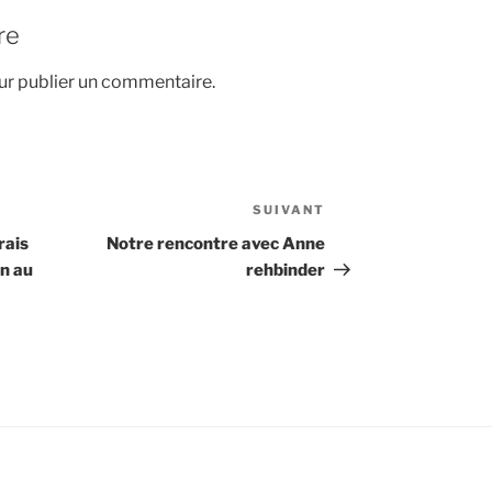
re
r publier un commentaire.
SUIVANT
Article
suivant
rais
Notre rencontre avec Anne
in au
rehbinder