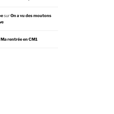
be
sur
On a vu des moutons
ve
r
Ma rentrée en CM1