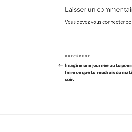
Laisser un commentai
Vous devez
vous connecter
pou
Navigation
Article
PRÉCÉDENT
de
précédent
Imagine une journée où tu pour
faire ce que tu voudrais du mat
l’article
soir.