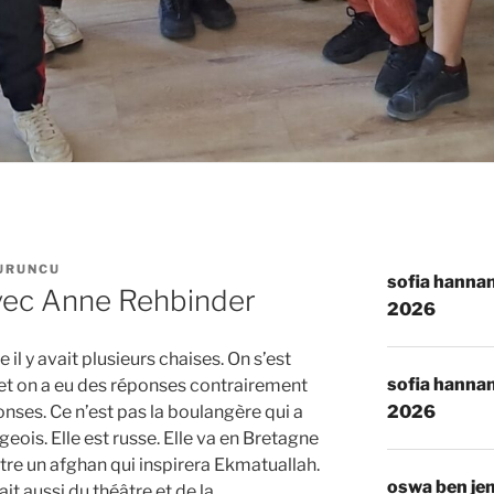
URUNCU
sofia hannan
vec Anne Rehbinder
2026
 il y avait plusieurs chaises. On s’est
sofia hannan
 et on a eu des réponses contrairement
ponses. Ce n’est pas la boulangère qui a
2026
geois. Elle est russe. Elle va en Bretagne
ntre un afghan qui inspirera Ekmatuallah.
oswa ben je
ait aussi du théâtre et de la