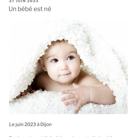
PUBLIÉ
27 JUIN 2023
LE
Un bébé est né
Le juin 2023 à Dijon