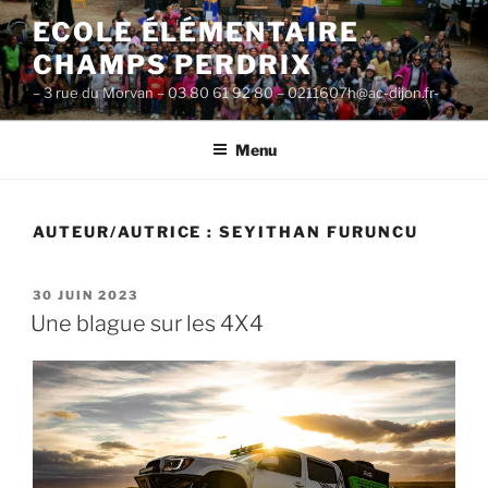
Aller
ECOLE ÉLÉMENTAIRE
au
CHAMPS PERDRIX
contenu
principal
– 3 rue du Morvan – 03 80 61 92 80 – 0211607h@ac-dijon.fr-
Menu
AUTEUR/AUTRICE :
SEYITHAN FURUNCU
PUBLIÉ
30 JUIN 2023
LE
Une blague sur les 4X4