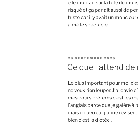
elle montait sur la tête du monsie
risqué et ça parlait aussi de p
triste car il y avait un monsieur 
aimé le spectacle.
PUBLIÉ
26 SEPTEMBRE 2025
LE
Ce que j attend d
Le plus important pour moi c’es
ne veux rien louper. J’ai envie
mes cours préférés c’est les ma
l’anglais parce que je galère à p
mais un peu car j’aime réviser c
bien c’est la dictée .