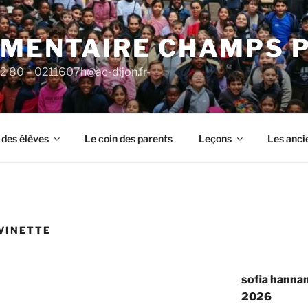
ÉMENTAIRE CHAMPS 
92 80 – 0211607h@ac-dijon.fr-
 des élèves
Le coin des parents
Leçons
Les anci
VINETTE
sofia hannan
2026