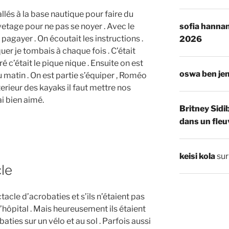
lés à la base nautique pour faire du
sofia hannan
vetage pour ne pas se noyer . Avec le
pagayer . On écoutait les instructions .
2026
uer je tombais à chaque fois . C’était
 c’était le pique nique . Ensuite on est
oswa ben je
 matin . On est partie s’équiper , Roméo
nterieur des kayaks il faut mettre nos
ai bien aimé.
Britney Sidi
dans un fleu
keisi kola
su
le
ctacle d’acrobaties et s’ils n’étaient pas
 l’hôpital . Mais heureusement ils étaient
obaties sur un vélo et au sol . Parfois aussi