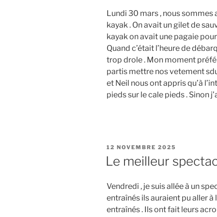
Lundi 30 mars , nous sommes al
kayak . On avait un gilet de sau
kayak on avait une pagaie pour 
Quand c’était l’heure de débarq
trop drole . Mon moment préféré
partis mettre nos vetement sdu
et Neil nous ont appris qu’à l’i
pieds sur le cale pieds . Sinon j’
PUBLIÉ
12 NOVEMBRE 2025
LE
Le meilleur spectac
Vendredi , je suis allée à un spe
entraînés ils auraient pu aller à
entraînés . Ils ont fait leurs acr