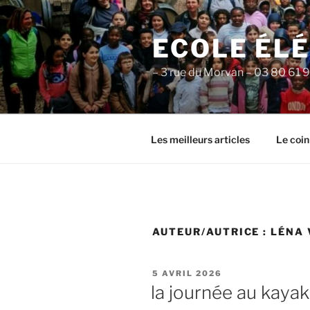
Aller
au
ECOLE ÉL
contenu
principal
– 3 rue du Morvan – 03 80 61 
Les meilleurs articles
Le coin
AUTEUR/AUTRICE :
LÉNA 
PUBLIÉ
5 AVRIL 2026
LE
la journée au kayak