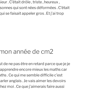
ur . C’était drôle , triste , heureux ,
ersonnes qui sont nées déformées . C’était
qui se faisait appeler gros . Et j’ai trop
e mon année de cm2
t de ne pas être en retard parce que je je
 d’apprendre encore mieux les maths car
ths . Ce qui me semble difficile c’est
arler anglais . Je vais aimer les devoirs
hez moi . Ce que j’aimerais faire aussi