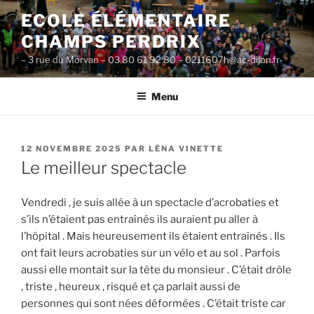
Aller
ECOLE ÉLÉMENTAIRE
au
CHAMPS PERDRIX
contenu
principal
– 3 rue du Morvan – 03 80 61 92 80 – 0211607h@ac-dijon.fr-
Menu
PUBLIÉ
12 NOVEMBRE 2025
PAR
LÉNA VINETTE
LE
Le meilleur spectacle
Vendredi , je suis allée à un spectacle d’acrobaties et
s’ils n’étaient pas entraînés ils auraient pu aller à
l’hôpital . Mais heureusement ils étaient entraînés . Ils
ont fait leurs acrobaties sur un vélo et au sol . Parfois
aussi elle montait sur la tête du monsieur . C’était drôle
, triste , heureux , risqué et ça parlait aussi de
personnes qui sont nées déformées . C’était triste car