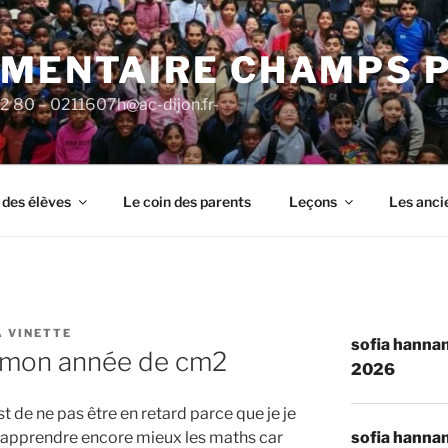
ÉMENTAIRE CHAMPS 
92 80 – 0211607h@ac-dijon.fr-
 des élèves
Le coin des parents
Leçons
Les anci
A VINETTE
sofia hannan
e mon année de cm2
2026
t de ne pas être en retard parce que je je
sofia hannan
 d’apprendre encore mieux les maths car