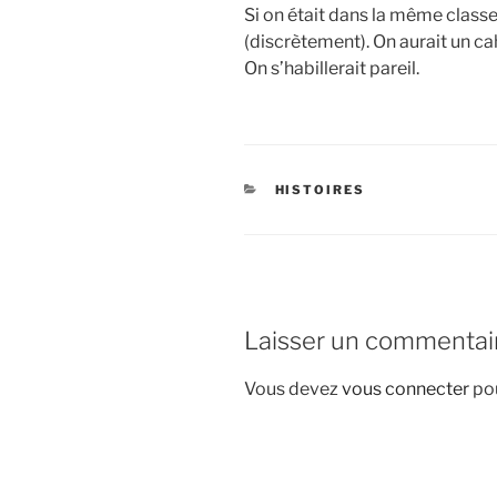
Si on était dans la même classe 
(discrètement). On aurait un ca
On s’habillerait pareil.
CATÉGORIES
HISTOIRES
Laisser un commentai
Vous devez
vous connecter
pou