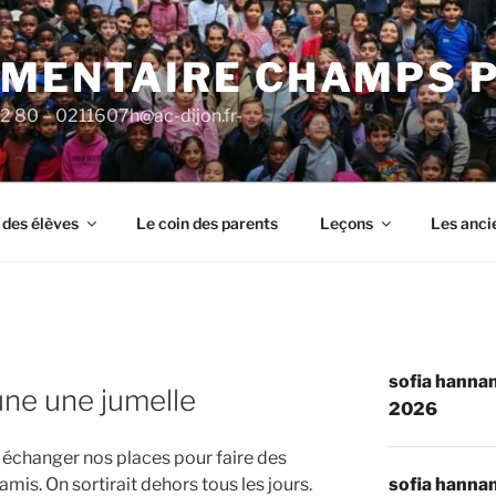
ÉMENTAIRE CHAMPS 
92 80 – 0211607h@ac-dijon.fr-
 des élèves
Le coin des parents
Leçons
Les anci
sofia hannan
une une jumelle
2026
it échanger nos places pour faire des
sofia hannan
mis. On sortirait dehors tous les jours.