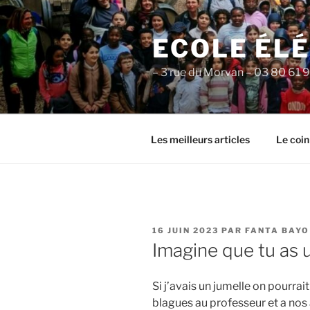
Aller
au
ECOLE ÉL
contenu
principal
– 3 rue du Morvan – 03 80 61 
Les meilleurs articles
Le coin
PUBLIÉ
16 JUIN 2023
PAR
FANTA BAYO
LE
Imagine que tu as 
Si j’avais un jumelle on pourra
blagues au professeur et a nos a