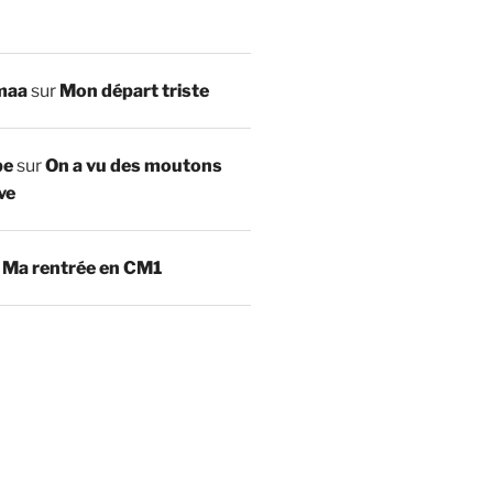
maa
sur
Mon départ triste
be
sur
On a vu des moutons
ve
r
Ma rentrée en CM1