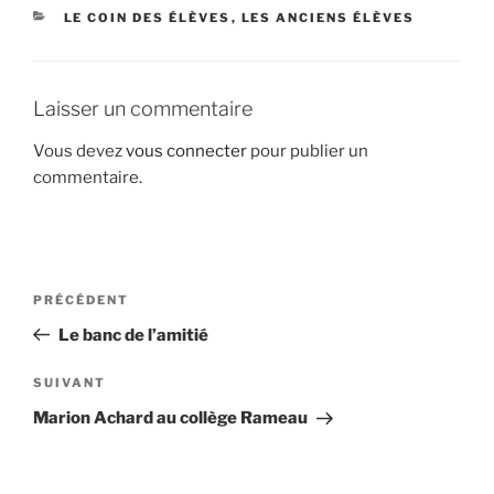
CATÉGORIES
LE COIN DES ÉLÈVES
,
LES ANCIENS ÉLÈVES
Laisser un commentaire
Vous devez
vous connecter
pour publier un
commentaire.
Navigation
Article
PRÉCÉDENT
de
précédent
Le banc de l’amitié
l’article
Article
SUIVANT
suivant
Marion Achard au collège Rameau