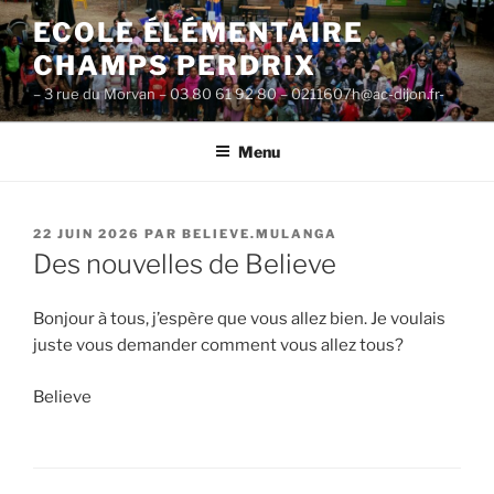
Aller
ECOLE ÉLÉMENTAIRE
au
CHAMPS PERDRIX
contenu
principal
– 3 rue du Morvan – 03 80 61 92 80 – 0211607h@ac-dijon.fr-
Menu
PUBLIÉ
22 JUIN 2026
PAR
BELIEVE.MULANGA
LE
Des nouvelles de Believe
Bonjour à tous, j’espère que vous allez bien. Je voulais
juste vous demander comment vous allez tous?
Believe