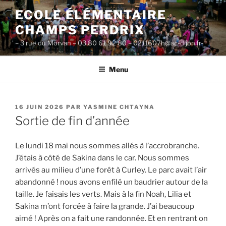
Aller
ECOLE ÉLÉMENTAIRE
au
CHAMPS PERDRIX
contenu
principal
– 3 rue du Morvan – 03 80 61 92 80 – 0211607h@ac-dijon.fr-
Menu
PUBLIÉ
16 JUIN 2026
PAR
YASMINE CHTAYNA
LE
Sortie de fin d’année
Le lundi 18 mai nous sommes allés à l’accrobranche.
J’étais à côté de Sakina dans le car. Nous sommes
arrivés au milieu d’une forêt à Curley. Le parc avait l’air
abandonné ! nous avons enfilé un baudrier autour de la
taille. Je faisais les verts. Mais à la fin Noah, Lilia et
Sakina m’ont forcée à faire la grande. J’ai beaucoup
aimé ! Après on a fait une randonnée. Et en rentrant on