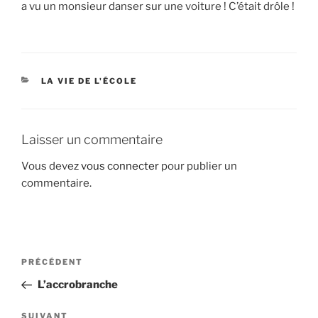
a vu un monsieur danser sur une voiture ! C’était drôle !
CATÉGORIES
LA VIE DE L'ÉCOLE
Laisser un commentaire
Vous devez
vous connecter
pour publier un
commentaire.
Navigation
Article
PRÉCÉDENT
de
précédent
L’accrobranche
l’article
Article
SUIVANT