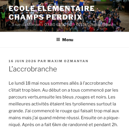
Aller
ECOLE ÉLÉMENTAIRE
au
CHAMPS PERDRIX
contenu
principal
– 3 rue du Morvan – 03 80 61 92 80 – 0211607h@ac-dijon.fr-
Menu
PUBLIÉ
16 JUIN 2026
PAR
MAXIM OZMANYAN
LE
L’accrobranche
Le lundi 18 mai nous sommes allés à l’accrobranche
c’était trop bien. Au début on a tous commencé par les
parcours verts,ensuite les bleus ,rouges et noirs. Les
meilleures activités étaient les tyroliennes surtout la
grande. J’ai commencé le rouge qui faisait trop mal aux
mains mais j’ai quand même réussi. Ensuite on a pique-
niqué. Après on a fait 6km de randonné et pendant 2h.