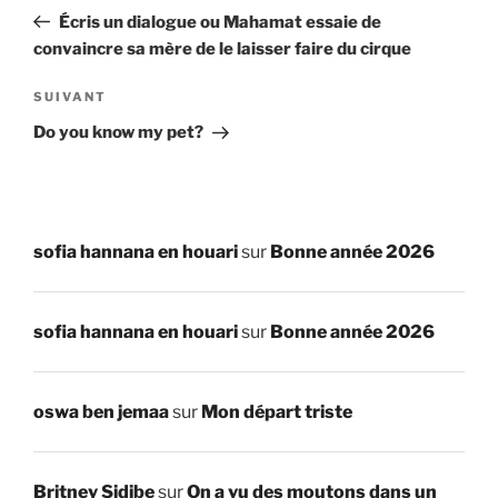
de
précédent
Écris un dialogue ou Mahamat essaie de
l’article
convaincre sa mère de le laisser faire du cirque
Article
SUIVANT
suivant
Do you know my pet?
sofia hannana en houari
sur
Bonne année 2026
sofia hannana en houari
sur
Bonne année 2026
oswa ben jemaa
sur
Mon départ triste
Britney Sidibe
sur
On a vu des moutons dans un