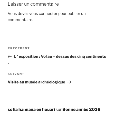
Laisser un commentaire
Vous devez
vous connecter
pour publier un
commentaire.
Navigation
Article
PRÉCÉDENT
de
précédent
L ‘ exposition : Vol au – dessus des cinq continents
l’article
.
Article
SUIVANT
suivant
Visite au musée archéologique
sofia hannana en houari
sur
Bonne année 2026