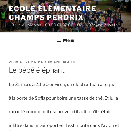
Aller
ECOLE ÉLÉMENTAIRE
au
CHAMPS PERDRIX
contenu
principal
– 3 rue du Morvan – 03 80 61 92 80 – 0211607h@ac-dijon.fr-
Menu
PUBLIÉ
26 MAI 2026
PAR
IMANE MAJJIT
LE
Le bébé éléphant
Le 31 mars à 21h30 environ, un éléphanteau a toqué
à la porte de Sofia pour boire une tasse de thé. Et lui a
raconté comment il est arrivé ici il a dit qu’il s’était
infiltré dans un aéroport et il est monté dans l’avion et