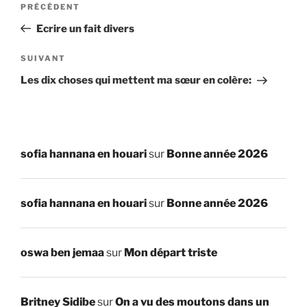
Article
PRÉCÉDENT
de
précédent
Ecrire un fait divers
l’article
Article
SUIVANT
suivant
Les dix choses qui mettent ma sœur en colère:
sofia hannana en houari
sur
Bonne année 2026
sofia hannana en houari
sur
Bonne année 2026
oswa ben jemaa
sur
Mon départ triste
Britney Sidibe
sur
On a vu des moutons dans un