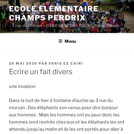
Aller
ECOLE ÉLÉMENTAIRE
au
CHAMPS PERDRIX
contenu
principal
– 3 rue du Morvan – 03 80 61 92 80 – 0211607h@ac-dijon.fr-
Menu
PUBLIÉ
26 MAI 2026
PAR
FARIS EZ ZAIRI
LE
Ecrire un fait divers
une invasion
Dans la nuit de hier à fontaine d’ouche au 3 rue du
morvan . Des éléphants son venus pour dire bonjour
aux hommes . Mais les hommes ont eu peur donc les
hommes sont rentrés chez eux et les éléphants les ont
attendu jusqu’au matin et ils les ont portés pour aller à