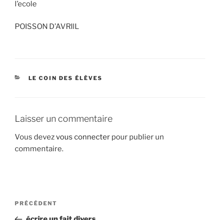
l’ecole
POISSON D’AVRIlL
CATÉGORIES
LE COIN DES ÉLÈVES
Laisser un commentaire
Vous devez
vous connecter
pour publier un
commentaire.
Navigation
Article
PRÉCÉDENT
de
précédent
écrire un fait divers