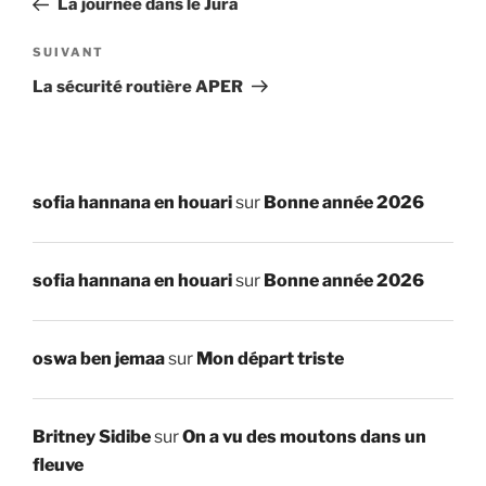
La journée dans le Jura
l’article
Article
SUIVANT
suivant
La sécurité routière APER
sofia hannana en houari
sur
Bonne année 2026
sofia hannana en houari
sur
Bonne année 2026
oswa ben jemaa
sur
Mon départ triste
Britney Sidibe
sur
On a vu des moutons dans un
fleuve