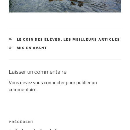
CATÉGORIES
LE COIN DES ÉLÈVES
,
LES MEILLEURS ARTICLES
ÉTIQUETTES
MIS EN AVANT
Laisser un commentaire
Vous devez
vous connecter
pour publier un
commentaire.
Navigation
Article
PRÉCÉDENT
de
précédent