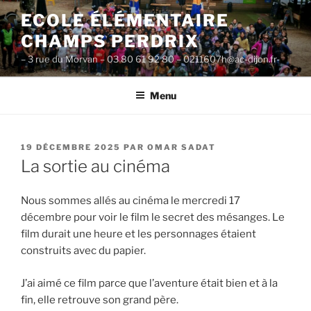
Aller
ECOLE ÉLÉMENTAIRE
au
CHAMPS PERDRIX
contenu
principal
– 3 rue du Morvan – 03 80 61 92 80 – 0211607h@ac-dijon.fr-
Menu
PUBLIÉ
19 DÉCEMBRE 2025
PAR
OMAR SADAT
LE
La sortie au cinéma
Nous sommes allés au cinéma le mercredi 17
décembre pour voir le film le secret des mésanges. Le
film durait une heure et les personnages étaient
construits avec du papier.
J’ai aimé ce film parce que l’aventure était bien et à la
fin, elle retrouve son grand père.