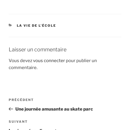
CATÉGORIES
LA VIE DE L'ÉCOLE
Laisser un commentaire
Vous devez
vous connecter
pour publier un
commentaire.
Navigation
Article
PRÉCÉDENT
de
précédent
Une journée amusante au skate parc
l’article
Article
SUIVANT
suivant