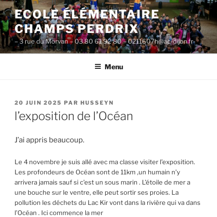
Aller
ECOLE ÉLÉMENTAIRE
au
CHAMPS PERDRIX
contenu
principal
– 3 rue du Morvan – 03 80 61 92 80 – 0211607h@ac-dijon.fr-
Menu
PUBLIÉ
20 JUIN 2025
PAR
HUSSEYN
LE
l’exposition de l’Océan
J’ai appris beaucoup.
Le 4 novembre je suis allé avec ma classe visiter l’exposition.
Les profondeurs de Océan sont de 11km ,un humain n’y
arrivera jamais sauf si c’est un sous marin . L’étoile de mer a
une bouche sur le ventre, elle peut sortir ses proies. La
pollution les déchets du Lac Kir vont dans la rivière qui va dans
l’Océan . Ici commence la mer