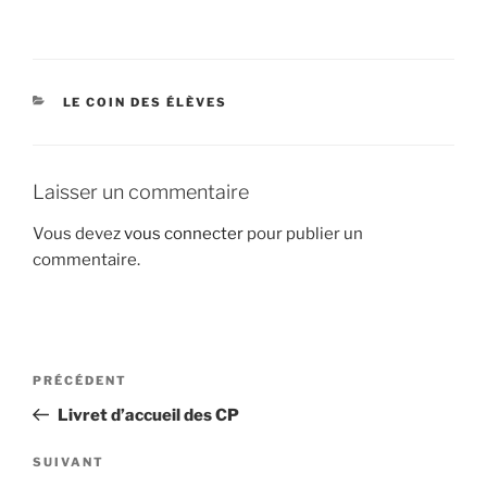
CATÉGORIES
LE COIN DES ÉLÈVES
Laisser un commentaire
Vous devez
vous connecter
pour publier un
commentaire.
Navigation
Article
PRÉCÉDENT
de
précédent
Livret d’accueil des CP
l’article
Article
SUIVANT