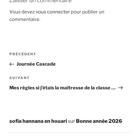
Laisser un commentaire
Vous devez
vous connecter
pour publier un
commentaire.
Navigation
Article
PRÉCÉDENT
de
précédent
Journée Cascade
l’article
Article
SUIVANT
suivant
Mes règles si j’étais la maîtresse de la classe …
sofia hannana en houari
sur
Bonne année 2026