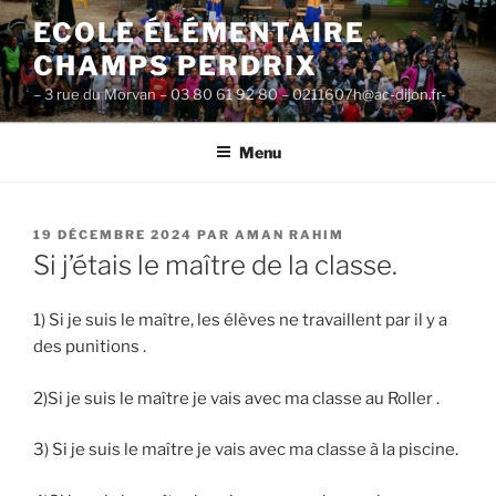
Aller
ECOLE ÉLÉMENTAIRE
au
CHAMPS PERDRIX
contenu
principal
– 3 rue du Morvan – 03 80 61 92 80 – 0211607h@ac-dijon.fr-
Menu
PUBLIÉ
19 DÉCEMBRE 2024
PAR
AMAN RAHIM
LE
Si j’étais le maître de la classe.
1) Si je suis le maître, les élèves ne travaillent par il y a
des punitions .
2)Si je suis le maître je vais avec ma classe au Roller .
3) Si je suis le maître je vais avec ma classe à la piscine.