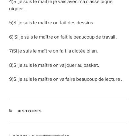
4)Si je suis le maître je vais avec ma classe pique
niquer .
5)Si je suis le maître on fait des dessins
6) Si je suis le maître on fait le beaucoup de travail .
7)Si je suis le maître on fait la dictée bilan.
8)Si je suis le maître on va jouer au basket.
9)Si je suis le maître on va faire beaucoup de lecture .
CATÉGORIES
HISTOIRES