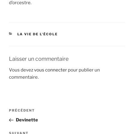
d’orcestre.
CATÉGORIES
LA VIE DE L'ÉCOLE
Laisser un commentaire
Vous devez
vous connecter
pour publier un
commentaire.
Navigation
Article
PRÉCÉDENT
de
précédent
Devinette
l’article
Article
SUIVANT