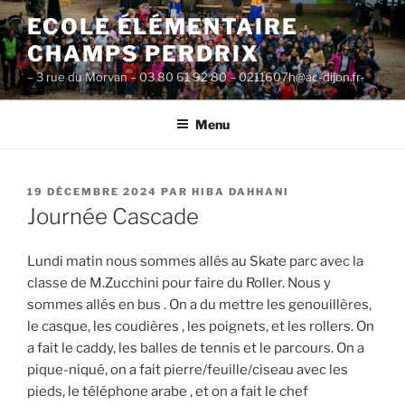
Aller
ECOLE ÉLÉMENTAIRE
au
CHAMPS PERDRIX
contenu
principal
– 3 rue du Morvan – 03 80 61 92 80 – 0211607h@ac-dijon.fr-
Menu
PUBLIÉ
19 DÉCEMBRE 2024
PAR
HIBA DAHHANI
LE
Journée Cascade
Lundi matin nous sommes allés au Skate parc avec la
classe de M.Zucchini pour faire du Roller. Nous y
sommes allés en bus . On a du mettre les genouillères,
le casque, les coudières , les poignets, et les rollers. On
a fait le caddy, les balles de tennis et le parcours. On a
pique-niqué, on a fait pierre/feuille/ciseau avec les
pieds, le téléphone arabe , et on a fait le chef