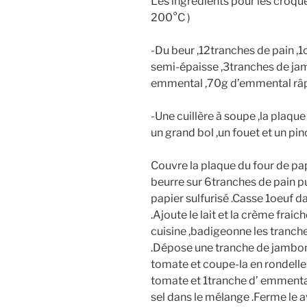
Les ingrédients pour les croque
200°C )
-Du beur ,12tranches de pain ,1o
semi-épaisse ,3tranches de ja
emmental ,70g d’emmental râpé 
-Une cuillère à soupe ,la plaque
un grand bol ,un fouet et un pin
Couvre la plaque du four de pap
beurre sur 6tranches de pain p
papier sulfurisé .Casse 1oeuf d
.Ajoute le lait et la crème frai
cuisine ,badigeonne les tranch
.Dépose une tranche de jambon
tomate et coupe-la en rondelle
tomate et 1tranche d’ emmental
sel dans le mélange .Ferme le a