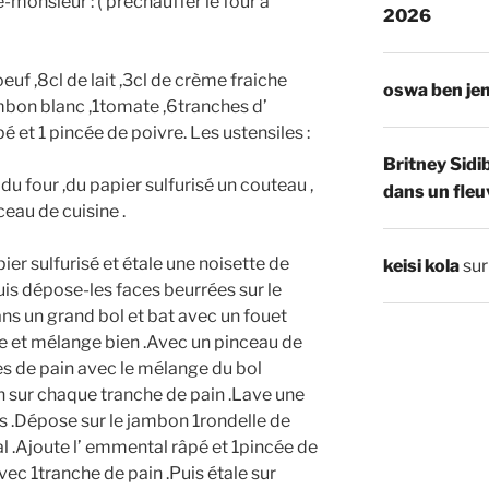
-monsieur : ( préchauffer le four à
2026
euf ,8cl de lait ,3cl de crème fraiche
oswa ben je
mbon blanc ,1tomate ,6tranches d’
et 1 pincée de poivre. Les ustensiles :
Britney Sidi
 du four ,du papier sulfurisé un couteau ,
dans un fleu
ceau de cuisine .
ier sulfurisé et étale une noisette de
keisi kola
su
uis dépose-les faces beurrées sur le
ans un grand bol et bat avec un fouet
che et mélange bien .Avec un pinceau de
es de pain avec le mélange du bol
 sur chaque tranche de pain .Lave une
s .Dépose sur le jambon 1rondelle de
 .Ajoute l’ emmental râpé et 1pincée de
vec 1tranche de pain .Puis étale sur