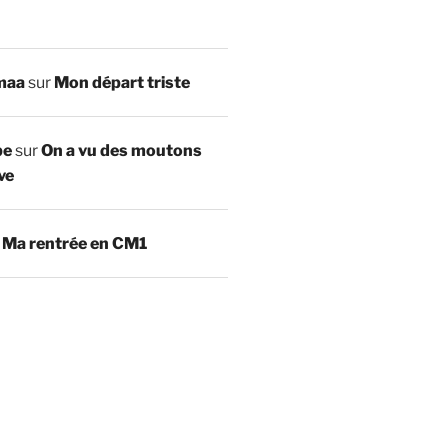
maa
sur
Mon départ triste
be
sur
On a vu des moutons
ve
r
Ma rentrée en CM1