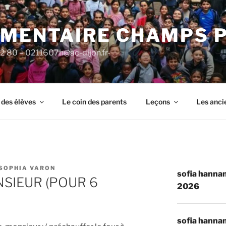
ÉMENTAIRE CHAMPS 
92 80 – 0211607h@ac-dijon.fr-
 des élèves
Le coin des parents
Leçons
Les anci
SOPHIA VARON
sofia hannan
SIEUR (POUR 6
2026
sofia hannan