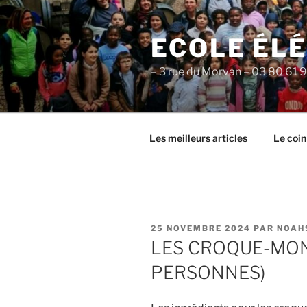
Aller
au
ECOLE ÉL
contenu
principal
– 3 rue du Morvan – 03 80 61 
Les meilleurs articles
Le coin
PUBLIÉ
25 NOVEMBRE 2024
PAR
NOAH
LE
LES CROQUE-MON
PERSONNES)