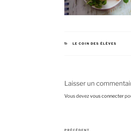
CATÉGORIES
LE COIN DES ÉLÈVES
Laisser un commentai
Vous devez
vous connecter
pou
Navigation
Article
PRÉCÉDENT